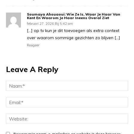
Soumaya Ahouaoui: Wie Ze Is, Waar Je Haar Van
Kent En Waarom Je Haar Ineens Overal Ziet
februari 27, 2026 Bij 5:42 am
[…] op tv kun je dit toevoegen als extra context
over waarom sommige gezichten zo blijven […]
Reageer
Leave A Reply
Na
Ema
Web
Bewaar mijn naam, e-mailadres en website in deze browser