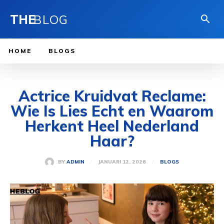
THE
BLOG
HOME
BLOGS
Actrice Kruidvat Reclame:
Wie Is Lies Echt en Waarom
Herkent Heel Nederland
Haar?
JANUARI 12, 2026
BY
ADMIN
BLOGS