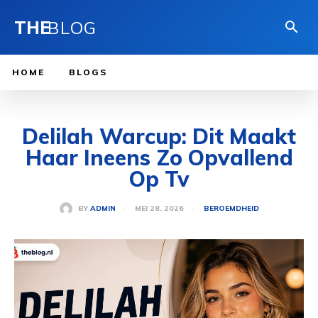
THE
BLOG
HOME
BLOGS
Delilah Warcup: Dit Maakt
Haar Ineens Zo Opvallend
Op Tv
MEI 28, 2026
BY
ADMIN
BEROEMDHEID