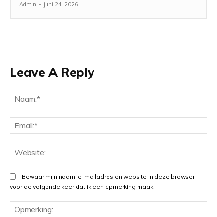
Admin
-
juni 24, 2026
Leave A Reply
Na
Ema
Web
Bewaar mijn naam, e-mailadres en website in deze browser
voor de volgende keer dat ik een opmerking maak.