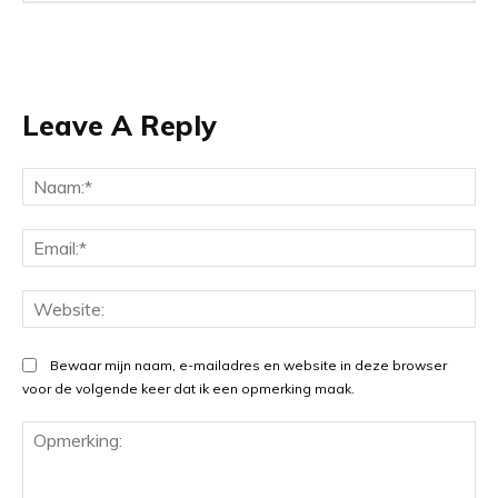
Leave A Reply
Na
Ema
Web
Bewaar mijn naam, e-mailadres en website in deze browser
voor de volgende keer dat ik een opmerking maak.