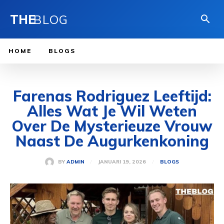
THE
BLOG
HOME
BLOGS
Farenas Rodriguez Leeftijd:
Alles Wat Je Wil Weten
Over De Mysterieuze Vrouw
Naast De Augurkenkoning
JANUARI 19, 2026
BY
ADMIN
BLOGS