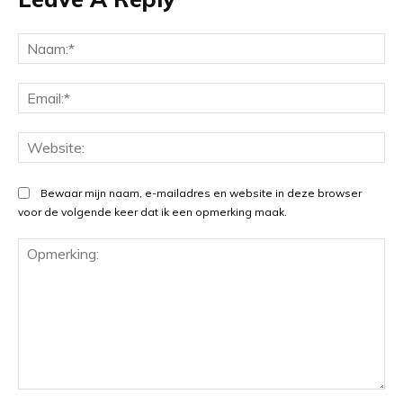
Na
Ema
Web
Bewaar mijn naam, e-mailadres en website in deze browser
voor de volgende keer dat ik een opmerking maak.
Opmerking: