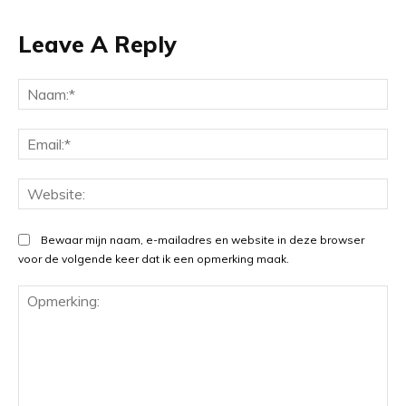
Leave A Reply
Na
Ema
Web
Bewaar mijn naam, e-mailadres en website in deze browser
voor de volgende keer dat ik een opmerking maak.