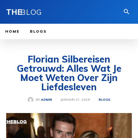
THE
BLOG
HOME
BLOGS
Florian Silbereisen
Getrouwd: Alles Wat Je
Moet Weten Over Zijn
Liefdesleven
JANUARI 17, 2026
BY
ADMIN
BLOGS