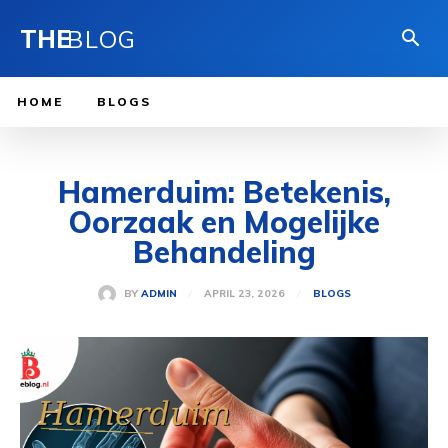
THE
BLOG
HOME
BLOGS
Hamerduim: Betekenis,
Oorzaak en Mogelijke
Behandeling
APRIL 23, 2026
BY
ADMIN
BLOGS