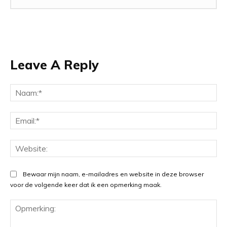
Leave A Reply
Na
Ema
Web
Bewaar mijn naam, e-mailadres en website in deze browser
voor de volgende keer dat ik een opmerking maak.