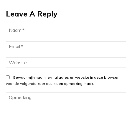
Leave A Reply
Na
Ema
Web
Bewaar mijn naam, e-mailadres en website in deze browser
voor de volgende keer dat ik een opmerking maak.