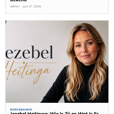
Admin
-
juni 27, 2026
BEROEMDHEID
Jezebel Heitinga: Wie Is Zij en Wat Is Er