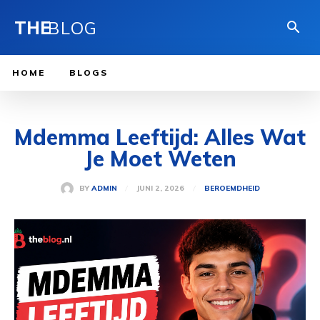
THE
BLOG
HOME
BLOGS
Mdemma Leeftijd: Alles Wat
Je Moet Weten
JUNI 2, 2026
BY
ADMIN
BEROEMDHEID