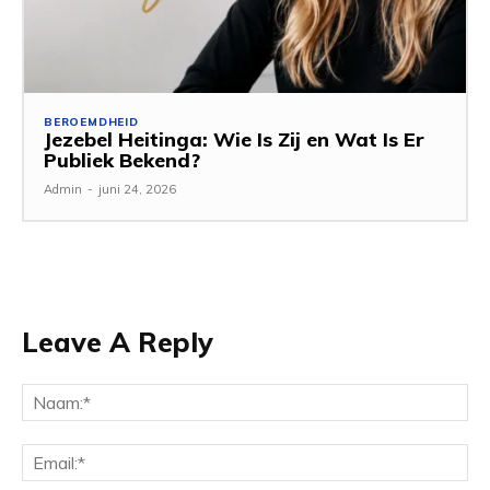
BEROEMDHEID
Jezebel Heitinga: Wie Is Zij en Wat Is Er
Publiek Bekend?
Admin
-
juni 24, 2026
Leave A Reply
Na
Ema