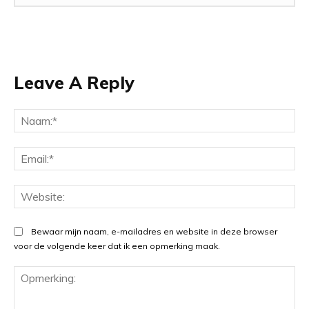
Leave A Reply
Na
Ema
Web
Bewaar mijn naam, e-mailadres en website in deze browser
voor de volgende keer dat ik een opmerking maak.