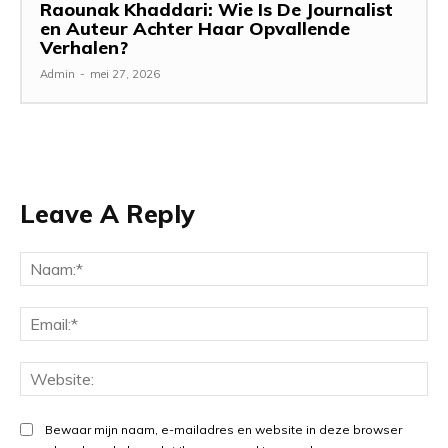
Raounak Khaddari: Wie Is De Journalist
en Auteur Achter Haar Opvallende
Verhalen?
Admin
-
mei 27, 2026
Leave A Reply
Na
Ema
Web
Bewaar mijn naam, e-mailadres en website in deze browser