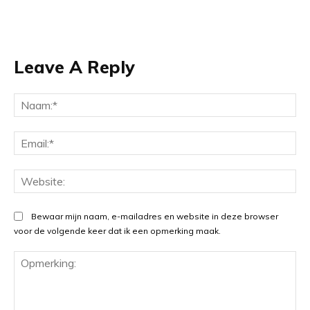
Leave A Reply
Na
Ema
Web
Bewaar mijn naam, e-mailadres en website in deze browser
voor de volgende keer dat ik een opmerking maak.