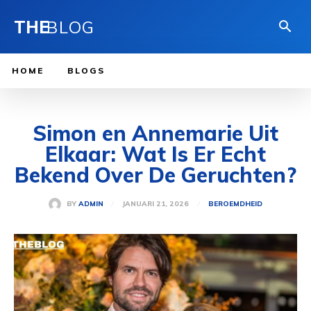
THE
BLOG
HOME
BLOGS
Simon en Annemarie Uit
Elkaar: Wat Is Er Echt
Bekend Over De Geruchten?
JANUARI 21, 2026
BY
ADMIN
BEROEMDHEID