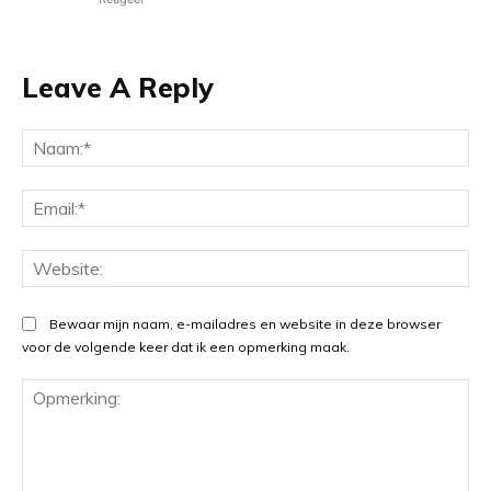
Leave A Reply
Na
Ema
Web
Bewaar mijn naam, e-mailadres en website in deze browser
voor de volgende keer dat ik een opmerking maak.