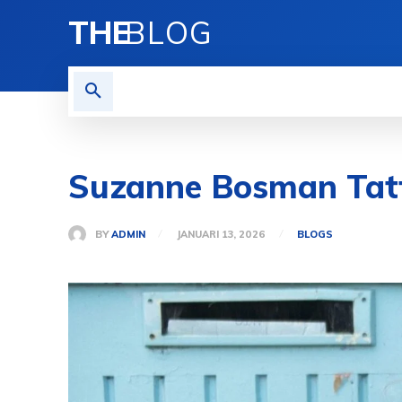
THE
BLOG
HOME
BLOGS
MORE
Suzanne Bosman Tatt
BY
ADMIN
JANUARI 13, 2026
BLOGS