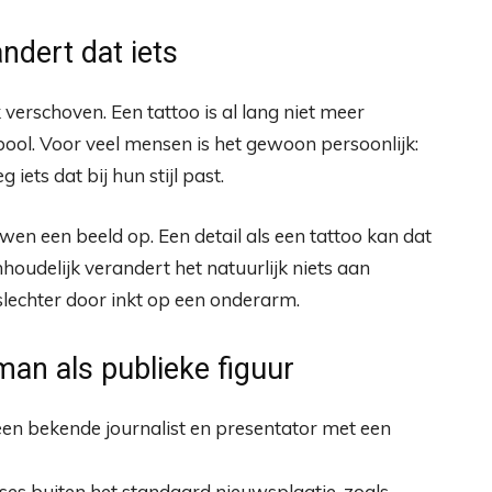
andert dat iets
 verschoven. Een tattoo is al lang niet meer
ool. Voor veel mensen is het gewoon persoonlijk:
ets dat bij hun stijl past.
ouwen een beeld op. Een detail als een tattoo kan dat
houdelijk verandert het natuurlijk niets aan
slechter door inkt op een onderarm.
an als publieke figuur
een bekende journalist en presentator met een
esses buiten het standaard nieuwsplaatje, zoals