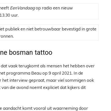
heeft
EenVandaag
op radio een nieuw
–13.30 uur.
iet publiek en niet betrouwbaar bevestigd in grote
ronnen.
nne bosman tattoo
t dat vaak terugkomt als mensen het hebben over
het programma Beau op 9 april 2021. In de
ver het interview gepraat, maar viel sommigen ook
 van die avond noemt expliciet dat kijkers dit
eke aandacht komt vooral uit waarneming door