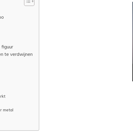
oo
 figuur
en te verdwijnen
rkt
r metal