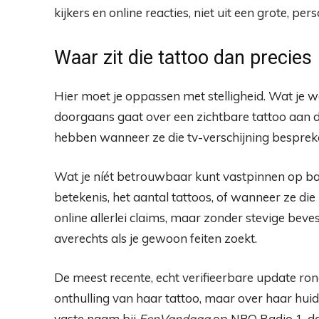
kijkers en online reacties, niet uit een grote, pe
Waar zit die tattoo dan precies
Hier moet je oppassen met stelligheid. Wat je wé
doorgaans gaat over een zichtbare tattoo aan
hebben wanneer ze die tv-verschijning besprek
Wat je níét betrouwbaar kunt vastpinnen op bas
betekenis, het aantal tattoos, of wanneer ze die
online allerlei claims, maar zonder stevige beves
averechts als je gewoon feiten zoekt.
De meest recente, echt verifieerbare update r
onthulling van haar tattoo, maar over haar huid
vaste naam bij
EenVandaag
op NPO Radio 1, dat