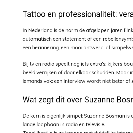
Tattoo en professionaliteit: ver
In Nederland is de norm de afgelopen jaren flink
automatisch een statement of een rebellensymb
een herinnering, een mooi ontwerp, of simpelweg i
Bij tv en radio speelt nog iets extra’s: kijkers b
beeld verrijken of door elkaar schudden. Maar in
iemands vak: een interview wordt niet beter of 
Wat zegt dit over Suzanne Bosm
De kern is eigenlijk simpel: Suzanne Bosman is 
lange loopbaan in radio en televisie.
Tegelijkertijd is ze iemand met duidelijke inter