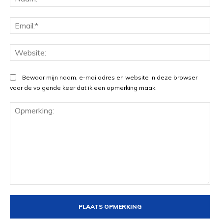
Ema
Web
Bewaar mijn naam, e-mailadres en website in deze browser
voor de volgende keer dat ik een opmerking maak.
Opmerking: