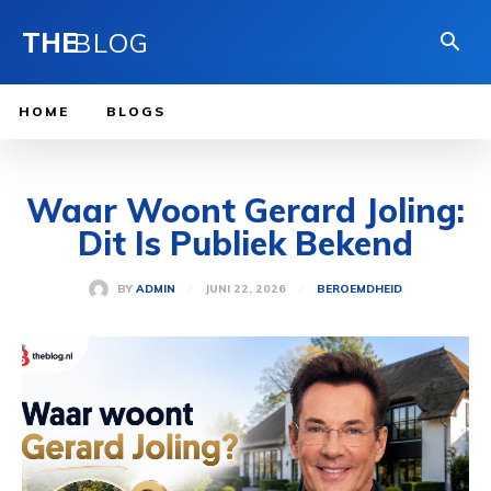
THE
BLOG
HOME
BLOGS
Waar Woont Gerard Joling:
Dit Is Publiek Bekend
JUNI 22, 2026
BY
ADMIN
BEROEMDHEID