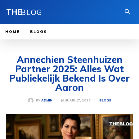
THE
BLOG
HOME
BLOGS
Annechien Steenhuizen
Partner 2025: Alles Wat
Publiekelijk Bekend Is Over
Aaron
JANUARI 17, 2026
BY
ADMIN
BLOGS