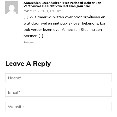
Annechien Steenhuizen: Het Verhaal Achter Een
Vertrouwd Gezicht Van Het Nos Journaal
maart 12, 2026 Bij 6:45 am
[…] Wie meer wil weten over haar privéleven en
wat daar wel en niet publiek over bekend is, kan
ook verder lezen over Annechien Steenhuizen
partner. […]
Reageer
Leave A Reply
Na
Ema
Web