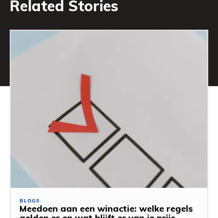
Related Stories
BLOGS
Meedoen aan een winactie: welke regels
gelden er en wat blijft er van je prijs