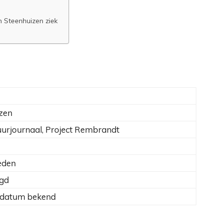
 Steenhuizen ziek
zen
uurjournaal, Project Rembrandt
eden
igd
e datum bekend