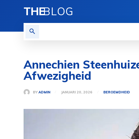
THE
BLOG
HOME
BLOGS
MORE
Annechien Steenhuize
Afwezigheid
BY
ADMIN
JANUARI 20, 2026
BEROEMDHEID