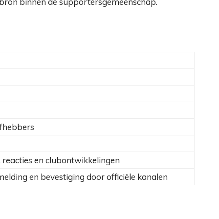
de bron binnen de supportersgemeenschap.
efhebbers
, reacties en clubontwikkelingen
elding en bevestiging door officiële kanalen