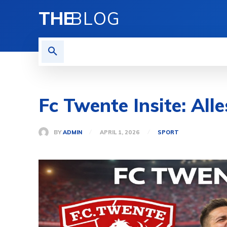
THE
BLOG
HOME
BLOGS
MORE
Fc Twente Insite: Al
BY
ADMIN
APRIL 1, 2026
SPORT