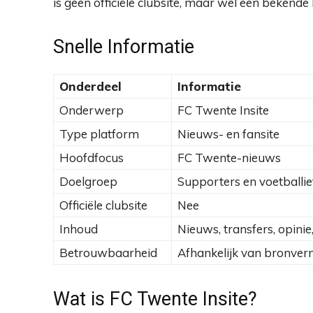
is geen officiële clubsite, maar wel een beken
Snelle Informatie
Onderdeel
Informatie
Onderwerp
FC Twente Insite
Type platform
Nieuws- en fansite
Hoofdfocus
FC Twente-nieuws
Doelgroep
Supporters en voetballi
Officiële clubsite
Nee
Inhoud
Nieuws, transfers, opinie
Betrouwbaarheid
Afhankelijk van bronverm
Wat is FC Twente Insite?