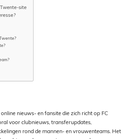
C Twente-site
eresse?
C Twente?
te?
team?
 online nieuws- en fansite die zich richt op FC
ral voor clubnieuws, transferupdates,
wikkelingen rond de mannen- en vrouwenteams. Het