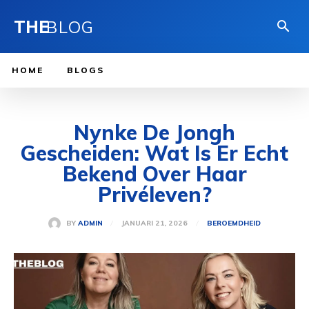
THE
BLOG
HOME
BLOGS
Nynke De Jongh
Gescheiden: Wat Is Er Echt
Bekend Over Haar
Privéleven?
JANUARI 21, 2026
BY
ADMIN
BEROEMDHEID