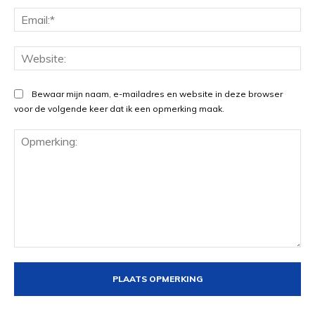
Ema
Web
Bewaar mijn naam, e-mailadres en website in deze browser
voor de volgende keer dat ik een opmerking maak.
Opmerking: