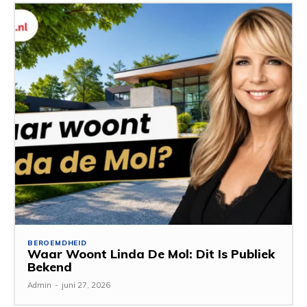
BEROEMDHEID
Waar Woont Linda De Mol: Dit Is Publiek
Bekend
Admin
-
juni 27, 2026