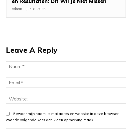
en Resultaten: Dit Wil Je Niet Missen
Admin
-
juni 8, 2026
Leave A Reply
Na
Ema
Web
Bewaar mijn naam, e-mailadres en website in deze browser
voor de volgende keer dat ik een opmerking maak.