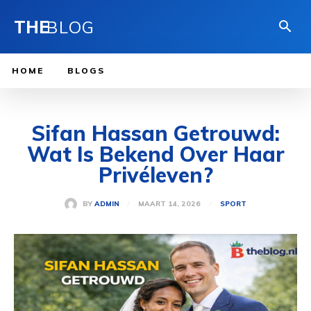
THE
BLOG
HOME
BLOGS
Sifan Hassan Getrouwd:
Wat Is Bekend Over Haar
Privéleven?
MAART 14, 2026
BY
ADMIN
SPORT